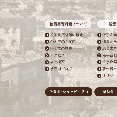
絵葉書資料館の概要
催事企画
企画展のご案内
催事企画
絵葉書の歴史
絵葉書事
アクセス
催事企画
会社概要
催事企画
学芸員ブログ
著作貸出
オリジナ