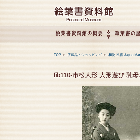
絵葉書資料館の概要
絵葉書の
絵葉書資料館の概要
企画展のご案内
アクセス
会社概要
TOP
>
所蔵品・ショッピング
>
和物 風俗 Japan Ma
fib110-市松人形 人形遊び 乳