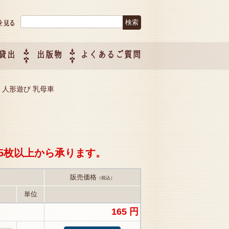
検索:
貸出
出版物
よくあるご質問
につい
ご紹介
企画制
人形 人形遊び 乳母車
5枚以上から承ります。
販売価格
（税込）
単位
165 円