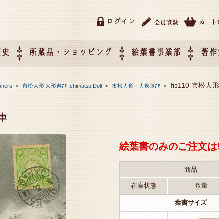
ログイン
歴史
所蔵品・ショッピング
絵葉書事業部
著作
所蔵品・ショッピング
ご利用ガイド
特定商取引法に基づく表記
催事企画展スケジュール
催事企画展レポート
絵葉書事業部・催事企画展
催事企画展開催ジャンルの
催事企画展お申し込み
オリジナル絵葉書 OEM（
fib110-市松
nners
>
市松人形 人形遊び Ichimatsu Doll
>
市松人形・人形遊び
>
て
作）について
母車
絵葉書のみのご注文は
商品
在庫状態
数量
葉書サイズ