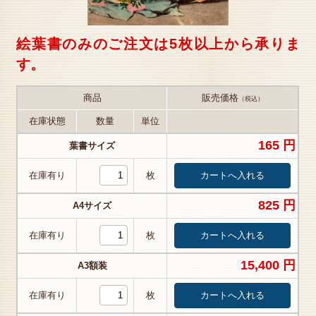
絵葉書のみのご注文は5枚以上から承りま
す。
商品
販売価格
（税込）
在庫状態
数量
単位
165 円
葉書サイズ
在庫有り
枚
825 円
A4サイズ
在庫有り
枚
15,400 円
A3額装
在庫有り
枚