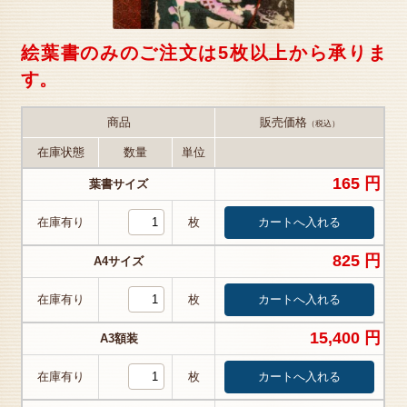
絵葉書のみのご注文は5枚以上から承りま
す。
商品
販売価格
（税込）
在庫状態
数量
単位
165 円
葉書サイズ
在庫有り
枚
825 円
A4サイズ
在庫有り
枚
15,400 円
A3額装
在庫有り
枚