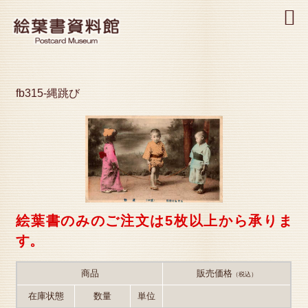
MENU
fb315-縄跳び
絵葉書のみのご注文は5枚以上から承りま
す。
商品
販売価格
（税込）
在庫状態
数量
単位