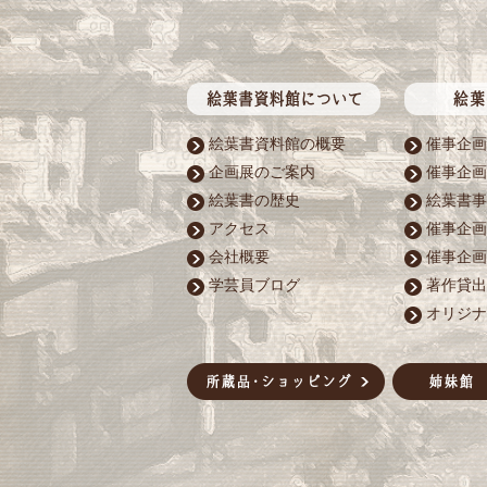
絵葉書資料館の概要
催事企画
企画展のご案内
催事企画
絵葉書の歴史
絵葉書事
アクセス
催事企画
会社概要
催事企画
学芸員ブログ
著作貸出
オリジナ