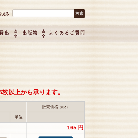
検索:
貸出
出版物
よくあるご質問
につい
ご紹介
企画制
5枚以上から承ります。
販売価格
（税込）
単位
165 円