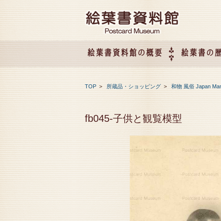
絵葉書資料館の概要
絵葉書の
絵葉書資料館の概要
企画展のご案内
アクセス
会社概要
TOP
>
所蔵品・ショッピング
>
和物 風俗 Japan Ma
fb045-子供と観覧模型