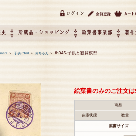
ログイン
歴史
所蔵品・ショッピング
絵葉書事業部
著作
所蔵品・ショッピング
ご利用ガイド
特定商取引法に基づく表記
催事企画展スケジュール
催事企画展レポート
絵葉書事業部・催事企画展
催事企画展開催ジャンルの
催事企画展お申し込み
オリジナル絵葉書 OEM（
fb045-子供と観覧模型
nners
>
子供 Child
>
赤ちゃん
>
て
作）について
絵葉書のみのご注文は
商品
在庫状態
数量
葉書サイズ