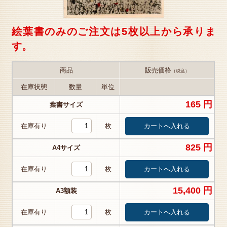
絵葉書のみのご注文は5枚以上から承りま
す。
商品
販売価格
（税込）
在庫状態
数量
単位
165 円
葉書サイズ
在庫有り
枚
825 円
A4サイズ
在庫有り
枚
15,400 円
A3額装
在庫有り
枚