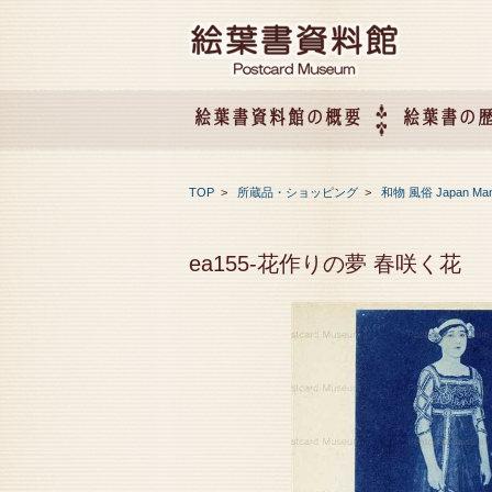
絵葉書資料館の概要
絵葉書の
絵葉書資料館の概要
企画展のご案内
アクセス
会社概要
TOP
>
所蔵品・ショッピング
>
和物 風俗 Japan Ma
ea155-花作りの夢 春咲く花