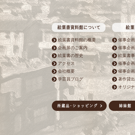
絵葉書資料館の概要
催事企画
企画展のご案内
催事企画
絵葉書の歴史
絵葉書事
アクセス
催事企画
会社概要
催事企画
学芸員ブログ
著作貸出
オリジナ