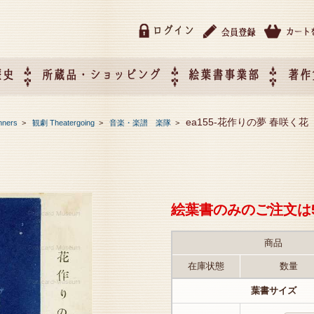
ログイン
歴史
所蔵品・ショッピング
絵葉書事業部
著作
所蔵品・ショッピング
ご利用ガイド
特定商取引法に基づく表記
催事企画展スケジュール
催事企画展レポート
絵葉書事業部・催事企画展
催事企画展開催ジャンルの
催事企画展お申し込み
オリジナル絵葉書 OEM（
ea155-花作りの夢 春咲く花
nners
>
観劇 Theatergoing
>
音楽・楽譜 楽隊
>
て
作）について
絵葉書のみのご注文は
商品
在庫状態
数量
葉書サイズ