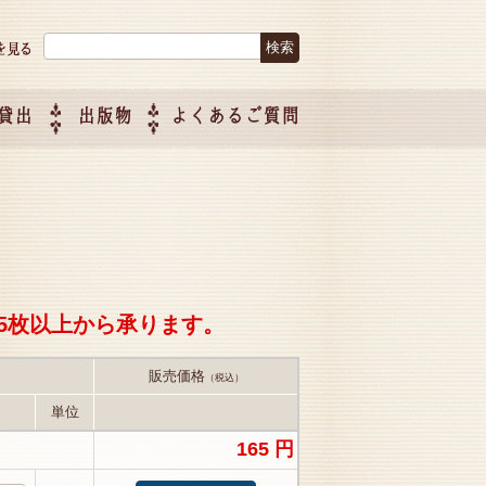
検索:
貸出
出版物
よくあるご質問
につい
ご紹介
企画制
5枚以上から承ります。
販売価格
（税込）
単位
165 円