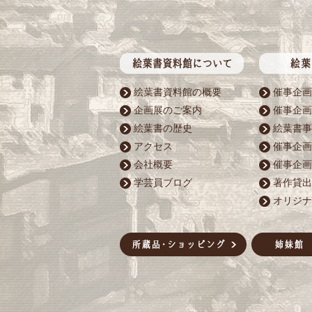
絵葉書資料館の概要
催事企画
企画展のご案内
催事企画
絵葉書の歴史
絵葉書事
アクセス
催事企画
会社概要
催事企画
学芸員ブログ
著作貸出
オリジナ