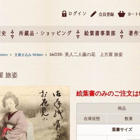
ログイン
歴史
所蔵品・ショッピング
絵葉書事業部
著作
所蔵品・ショッピング
ご利用ガイド
特定商取引法に基づく表記
催事企画展スケジュール
催事企画展レポート
絵葉書事業部・催事企画展
催事企画展開催ジャンルの
催事企画展お申し込み
オリジナル絵葉書 OEM（
bk038- 美人二人藤の花 上方屋 旅姿
nners
>
文書き込み Written
>
て
作）について
屋 旅姿
絵葉書のみのご注文は
商品
在庫状態
数量
葉書サイズ