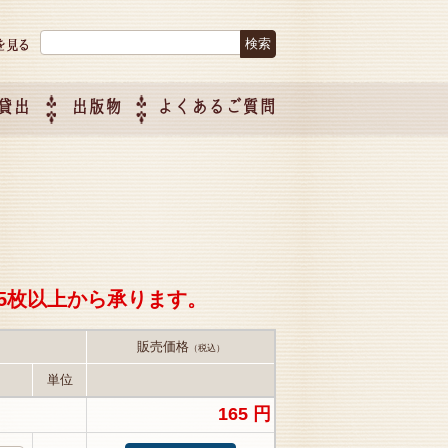
検索:
貸出
出版物
よくあるご質問
につい
ご紹介
企画制
5枚以上から承ります。
販売価格
（税込）
単位
165 円