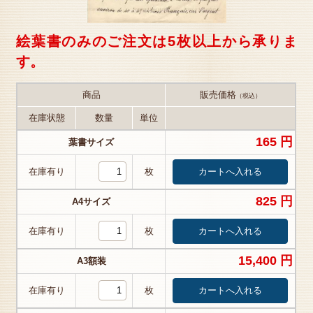
絵葉書のみのご注文は5枚以上から承りま
す。
商品
販売価格
（税込）
在庫状態
数量
単位
165 円
葉書サイズ
在庫有り
枚
825 円
A4サイズ
在庫有り
枚
15,400 円
A3額装
在庫有り
枚