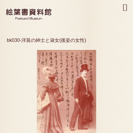
MENU
bk030-洋装の紳士と淑女(後姿の女性)