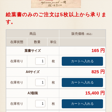
絵葉書のみのご注文は5枚以上から承りま
す。
商品
販売価格
（税込）
在庫状態
数量
単位
165 円
葉書サイズ
在庫有り
枚
825 円
A4サイズ
在庫有り
枚
15,400 円
A3額装
在庫有り
枚