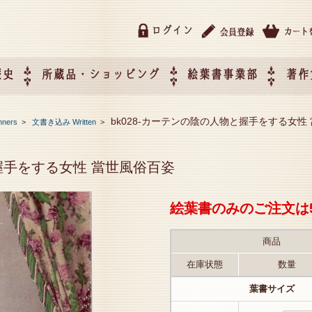
ログイン
歴史
所蔵品・ショッピング
絵葉書事業部
著作
所蔵品・ショッピング
ご利用ガイド
特定商取引法に基づく表記
催事企画展スケジュール
催事企画展レポート
絵葉書事業部・催事企画展
催事企画展開催ジャンルの
催事企画展お申し込み
オリジナル絵葉書 OEM（
bk028-カーテンの陰の人物と握手をする女性
nners
>
文書き込み Written
>
て
作）について
と握手をする女性 當世風俗百姿
絵葉書のみのご注文は
商品
在庫状態
数量
葉書サイズ