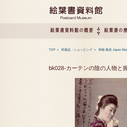
絵葉書資料館の概要
絵葉書の
絵葉書資料館の概要
企画展のご案内
アクセス
会社概要
TOP
>
所蔵品・ショッピング
>
和物 風俗 Japan Ma
bk028-カーテンの陰の人物