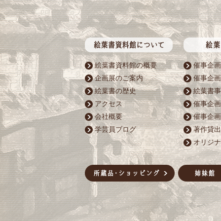
絵葉書資料館の概要
催事企画
企画展のご案内
催事企画
絵葉書の歴史
絵葉書事
アクセス
催事企画
会社概要
催事企画
学芸員ブログ
著作貸出
オリジナ