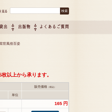
検索:
貸出
出版物
よくあるご質問
につい
ご紹介
企画制
 當世風俗百姿
5枚以上から承ります。
販売価格
（税込）
単位
165 円