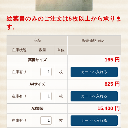
絵葉書のみのご注文は5枚以上から承りま
す。
商品
販売価格
（税込）
在庫状態
数量
単位
165 円
葉書サイズ
在庫有り
枚
825 円
A4サイズ
在庫有り
枚
15,400 円
A3額装
在庫有り
枚