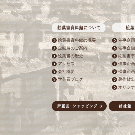
絵葉書資料館の概要
催事企画
企画展のご案内
催事企画
絵葉書の歴史
絵葉書事
アクセス
催事企画
会社概要
催事企画
学芸員ブログ
著作貸出
オリジナ