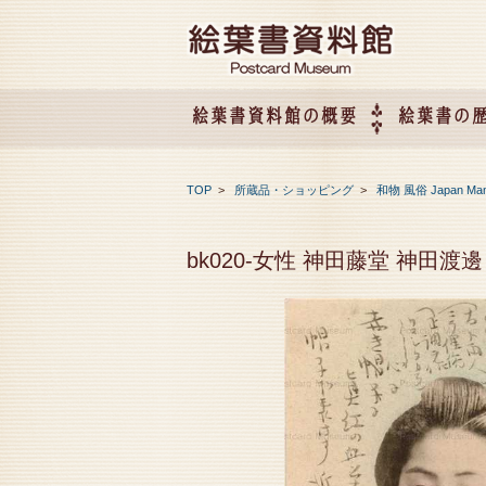
絵葉書資料館の概要
絵葉書の
絵葉書資料館の概要
企画展のご案内
アクセス
会社概要
TOP
>
所蔵品・ショッピング
>
和物 風俗 Japan Ma
bk020-女性 神田藤堂 神田渡邊