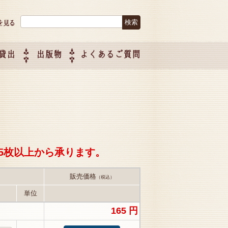
検索:
貸出
出版物
よくあるご質問
につい
ご紹介
企画制
5枚以上から承ります。
販売価格
（税込）
単位
165 円