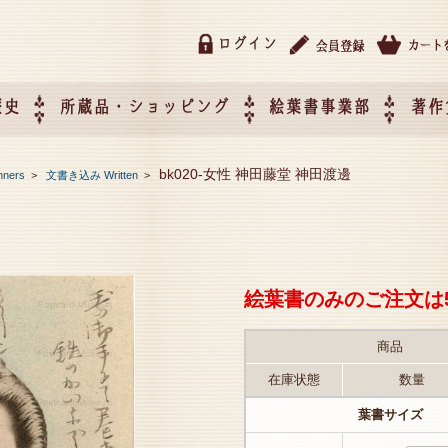
ログイン
歴史
所蔵品・ショッピング
絵葉書事業部
著作
所蔵品・ショッピング
ご利用ガイド
特定商取引法に基づく表記
催事企画展スケジュール
催事企画展レポート
絵葉書事業部・催事企画展
催事企画展開催ジャンルの
催事企画展お申し込み
オリジナル絵葉書 OEM（
bk020-女性 神田藤堂 神田渡邊
nners
>
文書き込み Written
>
て
作）について
絵葉書のみのご注文は
商品
在庫状態
数量
葉書サイズ