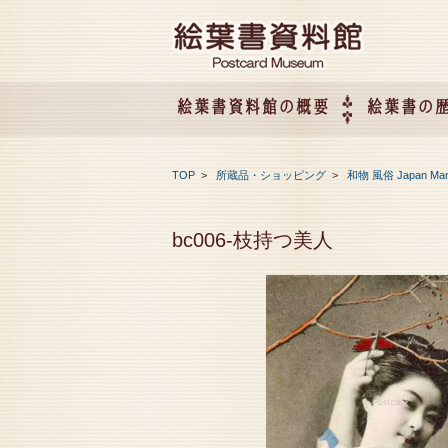
絵葉書資料館の概要
絵葉書の
絵葉書資料館の概要
企画展のご案内
アクセス
会社概要
TOP
>
所蔵品・ショッピング
>
和物 風俗 Japan Ma
bc006-枝持つ美人