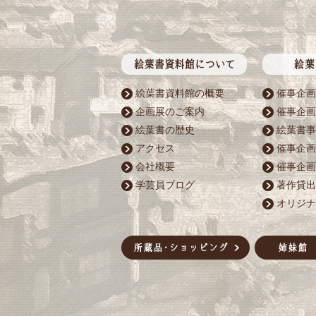
絵葉書資料館の概要
催事企画
企画展のご案内
催事企画
絵葉書の歴史
絵葉書事
アクセス
催事企画
会社概要
催事企画
学芸員ブログ
著作貸出
オリジナ