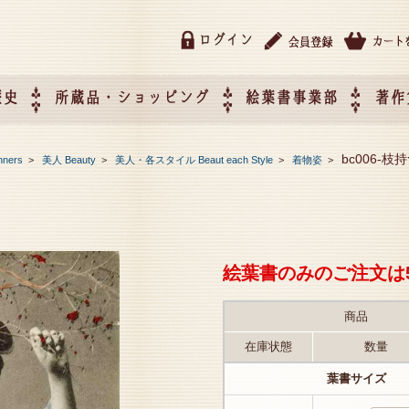
ログイン
歴史
所蔵品・ショッピング
絵葉書事業部
著作
所蔵品・ショッピング
ご利用ガイド
特定商取引法に基づく表記
催事企画展スケジュール
催事企画展レポート
絵葉書事業部・催事企画展
催事企画展開催ジャンルの
催事企画展お申し込み
オリジナル絵葉書 OEM（
bc006-枝
nners
>
美人 Beauty
>
美人・各スタイル Beaut each Style
>
着物姿
>
て
作）について
絵葉書のみのご注文は
商品
在庫状態
数量
葉書サイズ