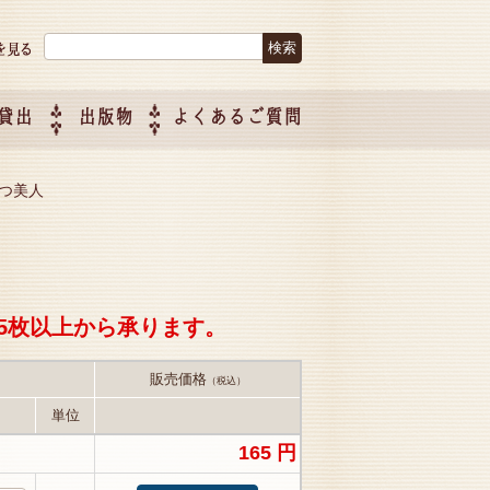
検索:
貸出
出版物
よくあるご質問
につい
ご紹介
企画制
持つ美人
5枚以上から承ります。
販売価格
（税込）
単位
165 円