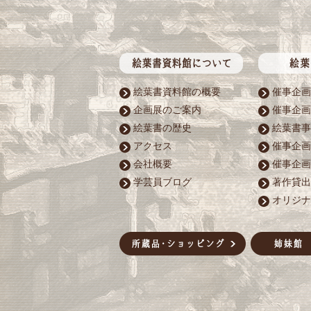
絵葉書資料館の概要
催事企画
企画展のご案内
催事企画
絵葉書の歴史
絵葉書事
アクセス
催事企画
会社概要
催事企画
学芸員ブログ
著作貸出
オリジナ