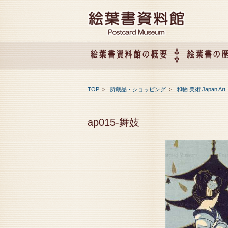
絵葉書資料館の概要
絵葉書の
絵葉書資料館の概要
企画展のご案内
アクセス
会社概要
TOP
>
所蔵品・ショッピング
>
和物 美術 Japan Art
ap015-舞妓