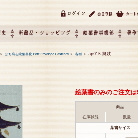
ログイン
歴史
所蔵品・ショッピング
絵葉書事業部
著作
所蔵品・ショッピング
ご利用ガイド
特定商取引法に基づく表記
催事企画展スケジュール
催事企画展レポート
絵葉書事業部・催事企画展
催事企画展開催ジャンルの
催事企画展お申し込み
オリジナル絵葉書 OEM（
ap015-舞妓
>
ぽち袋を絵葉書化 Petit Envelope Postcard
>
各種
>
て
作）について
絵葉書のみのご注文は
商品
在庫状態
数量
葉書サイズ