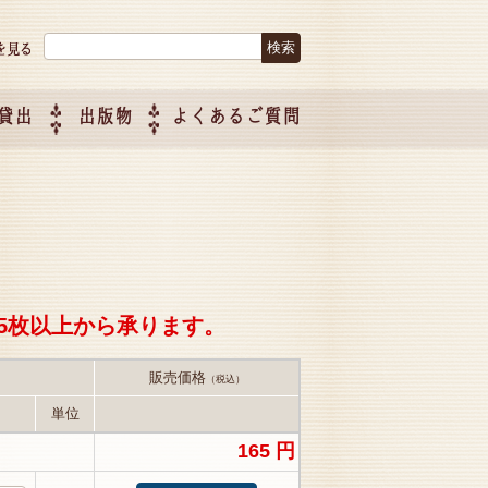
検索:
貸出
出版物
よくあるご質問
につい
ご紹介
企画制
5枚以上から承ります。
販売価格
（税込）
単位
165 円