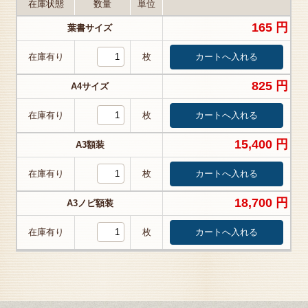
在庫状態
数量
単位
165 円
葉書サイズ
在庫有り
枚
825 円
A4サイズ
在庫有り
枚
15,400 円
A3額装
在庫有り
枚
18,700 円
A3ノビ額装
在庫有り
枚