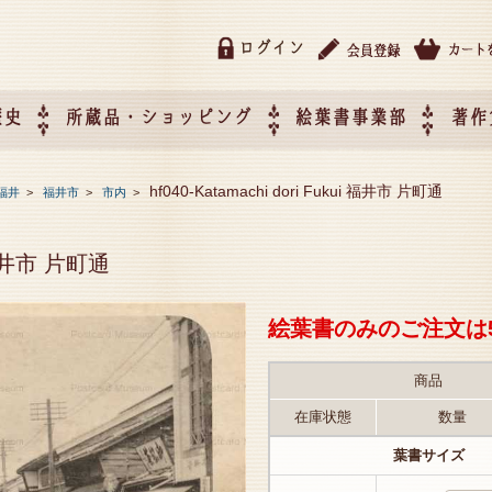
ログイン
歴史
所蔵品・ショッピング
絵葉書事業部
著作
所蔵品・ショッピング
ご利用ガイド
特定商取引法に基づく表記
催事企画展スケジュール
催事企画展レポート
絵葉書事業部・催事企画展
催事企画展開催ジャンルの
催事企画展お申し込み
オリジナル絵葉書 OEM（
hf040-Katamachi dori Fukui 福井市 片町通
福井
>
福井市
>
市内
>
て
作）について
ui 福井市 片町通
絵葉書のみのご注文は
商品
在庫状態
数量
葉書サイズ