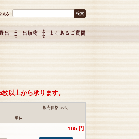
検索:
貸出
出版物
よくあるご質問
につい
ご紹介
企画制
5枚以上から承ります。
販売価格
（税込）
単位
165 円