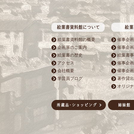
絵葉書資料館の概要
催事企画
企画展のご案内
催事企画
絵葉書の歴史
絵葉書事
アクセス
催事企画
会社概要
催事企画
学芸員ブログ
著作貸出
オリジナ