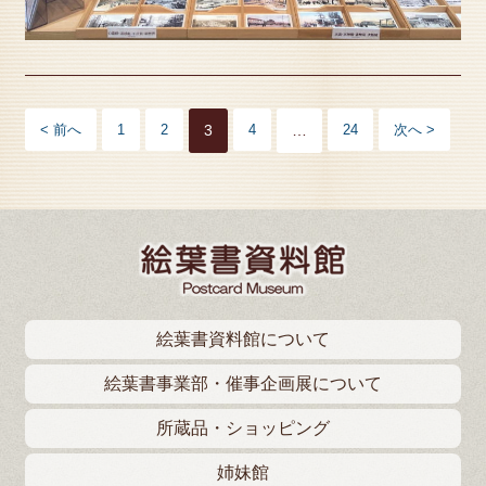
< 前へ
1
2
3
4
…
24
次へ >
絵葉書資料館について
絵葉書事業部・催事企画展について
所蔵品・ショッピング
姉妹館