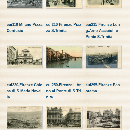
eui110-Milano Pizza
eui210-Firenze Piaz
eui215-Firenze Lun
Cordusio
za S.Trinita
g.Arno Acciaioli e
Ponte S.Trinita
eui220-Firenze Chie
eui250-Firenze L’Ar
eui295-Firenze Pan
sa di S.Maria Novel
no al Ponte di S.Tri
orama
la
nita