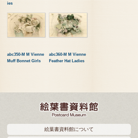
ies
abc350-M M Vienne
abc360-M M Vienne
Muff Bonnet Girls
Feather Hat Ladies
絵葉書資料館について