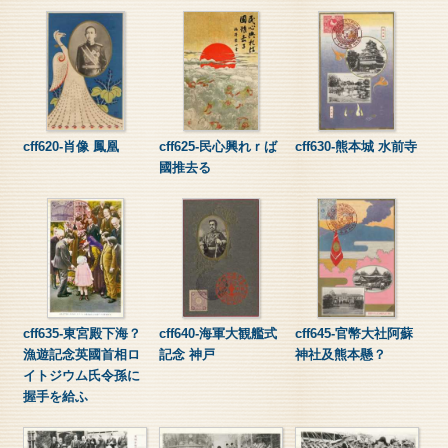
cff620-肖像 鳳凰
cff625-民心興れｒば
cff630-熊本城 水前寺
國推去る
cff635-東宮殿下海？
cff640-海軍大観艦式
cff645-官幣大社阿蘇
漁遊記念英國首相ロ
記念 神戸
神社及熊本懸？
イトジウム氏令孫に
握手を給ふ