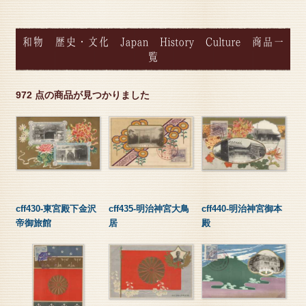
和物 歴史・文化 Japan History Culture 商品一
覧
972 点の商品が見つかりました
cff430-東宮殿下金沢
cff435-明治神宮大鳥
cff440-明治神宮御本
帝御旅館
居
殿