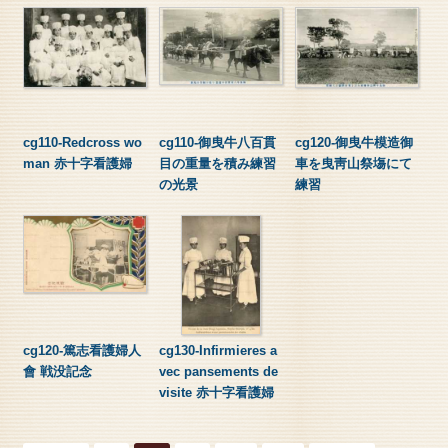
cg110-Redcross wo
cg110-御曳牛八百貫
cg120-御曳牛模造御
man 赤十字看護婦
目の重量を積み練習
車を曳靑山祭塲にて
の光景
練習
cg120-篤志看護婦人
cg130-Infirmieres a
會 戦没記念
vec pansements de
visite 赤十字看護婦