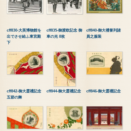
cff830-大英博物館を
cff835-御渡欧記念 御
cff840-御大禮誉列諸
出でさせ給ふ東宮殿
車の光 8枚
員之服装
下
cff842-御大霊禮記念
cff844-御大霊禮記念
cff846-御大霊禮記念
五節の舞