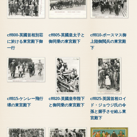
cff800-英國首相別荘
cff805-英國皇太子と
cff810-ポースマス御
に於ける東宮殿下御
御同乗の東宮殿下
上陸御閲兵の東宮殿
一行
下
cff815-ケンレー飛行
cff820-英國皇帝陛下
cff825-英国首相ロイ
壌の東宮殿下
と御同乗の東宮殿下
ド・ジョウジ氏の令
孫と握手させ給ふ東
宮殿下