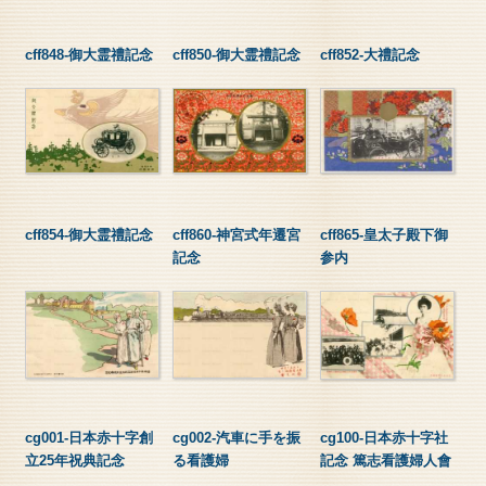
cff848-御大霊禮記念
cff850-御大霊禮記念
cff852-大禮記念
cff854-御大霊禮記念
cff860-神宮式年遷宮
cff865-皇太子殿下御
記念
参内
cg001-日本赤十字創
cg002-汽車に手を振
cg100-日本赤十字社
立25年祝典記念
る看護婦
記念 篤志看護婦人會