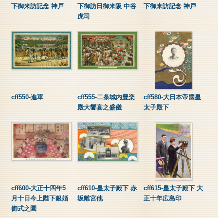
下御来訪記念 神戸
下御訪日御来阪 中谷
下御来訪記念 神戸
虎司
cff550-進軍
cff555-二条城内豊楽
cff580-大日本帝國皇
殿大饗宴之盛儀
太子殿下
cff600-大正十四年5
cff610-皇太子殿下 赤
cff615-皇太子殿下 大
月十日今上陛下銀婚
坂離宮他
正十年広島印
御式之園