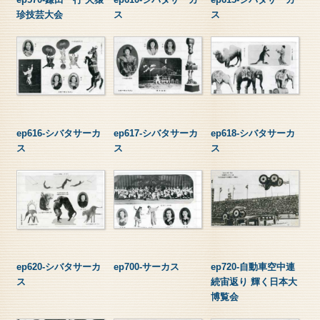
珍技芸大会
ス
ス
ep616-シバタサーカ
ep617-シバタサーカ
ep618-シバタサーカ
ス
ス
ス
ep620-シバタサーカ
ep700-サーカス
ep720-自動車空中連
ス
続宙返り 輝く日本大
博覧会