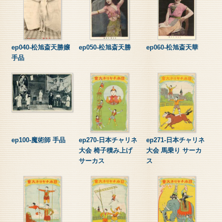
ep040-松旭斎天勝嬢
ep050-松旭斎天勝
ep060-松旭斎天華
手品
ep100-魔術師 手品
ep270-日本チャリネ
ep271-日本チャリネ
大会 椅子積み上げ
大会 馬乗り サーカ
サーカス
ス