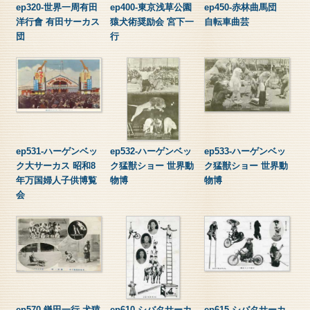
ep320-世界一周有田
ep400-東京浅草公園
ep450-赤林曲馬団
洋行會 有田サーカス
猿犬術奨励会 宮下一
自転車曲芸
団
行
ep531-ハーゲンベッ
ep532-ハーゲンベッ
ep533-ハーゲンベッ
ク大サーカス 昭和8
ク猛獣ショー 世界動
ク猛獣ショー 世界動
年万国婦人子供博覧
物博
物博
会
ep570-鎌田一行 犬猿
ep610-シバタサーカ
ep615-シバタサーカ