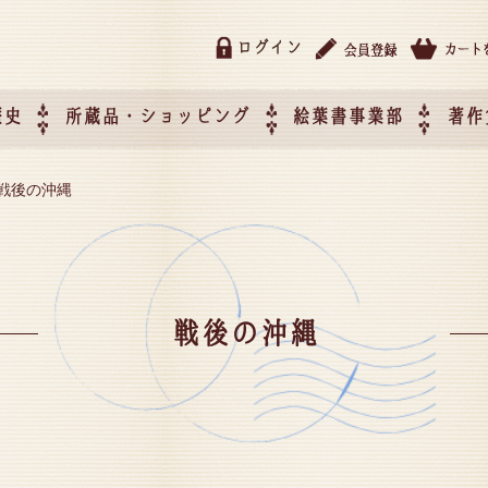
ログイン
歴史
所蔵品・ショッピング
絵葉書事業部
著作
所蔵品・ショッピング
ご利用ガイド
特定商取引法に基づく表記
催事企画展スケジュール
催事企画展レポート
絵葉書事業部・催事企画展
催事企画展開催ジャンルの
催事企画展お申し込み
オリジナル絵葉書 OEM（
戦後の沖縄
て
作）について
戦後の沖縄