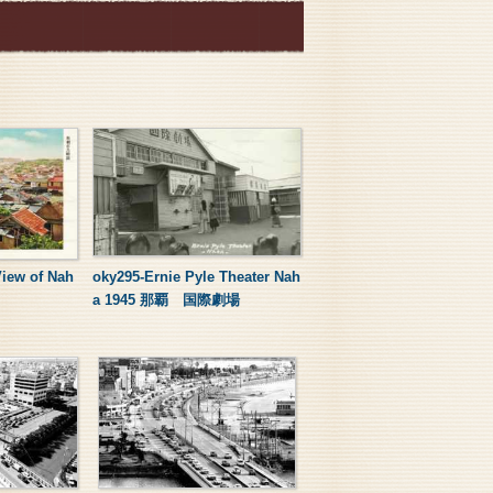
View of Nah
oky295-Ernie Pyle Theater Nah
a 1945 那覇 国際劇場