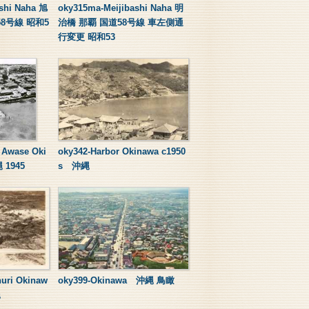
shi Naha 旭
oky315ma-Meijibashi Naha 明
8号線 昭和5
治橋 那覇 国道58号線 車左側通
行変更 昭和53
 Awase Oki
oky342-Harbor Okinawa c1950
 1945
s 沖縄
huri Okinaw
oky399-Okinawa 沖縄 鳥瞰
縄