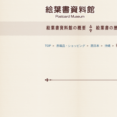
絵葉書資料館の概要
絵葉書の
絵葉書資料館の概要
企画展のご案内
アクセス
会社概要
TOP
>
所蔵品・ショッピング
>
西日本
>
沖縄
>