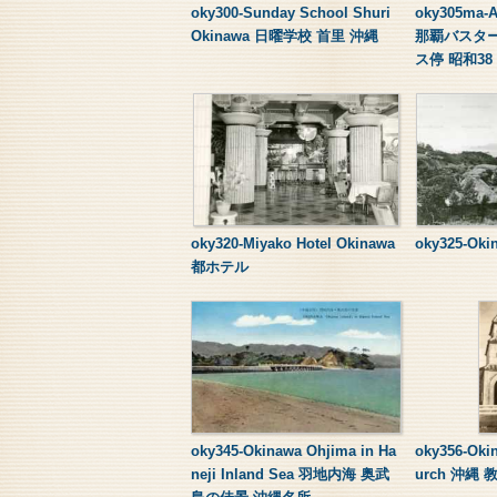
oky300-Sunday School Shuri
oky305ma-
Okinawa 日曜学校 首里 沖縄
那覇バスタ
ス停 昭和38
oky320-Miyako Hotel Okinawa
oky325-Ok
都ホテル
oky345-Okinawa Ohjima in Ha
oky356-Oki
neji Inland Sea 羽地内海 奥武
urch 沖縄 