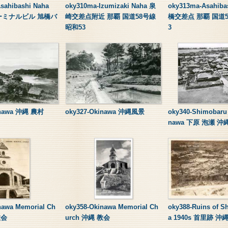
Asahibashi Naha
oky310ma-Izumizaki Naha 泉
oky313ma-Asahiba
ーミナルビル 旭橋バ
崎交差点附近 那覇 国道58号線
橋交差点 那覇 国道5
昭和53
3
inawa 沖縄 農村
oky327-Okinawa 沖縄風景
oky340-Shimobaru
nawa 下原 泡瀬 沖縄
nawa Memorial Ch
oky358-Okinawa Memorial Ch
oky388-Ruins of S
教会
urch 沖縄 教会
a 1940s 首里跡 沖