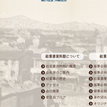
島の佳景 沖縄名所
絵葉書資料館の概要
催事企画
企画展のご案内
催事企画
絵葉書の歴史
絵葉書事
アクセス
催事企画
会社概要
催事企画
学芸員ブログ
著作貸出
オリジナ