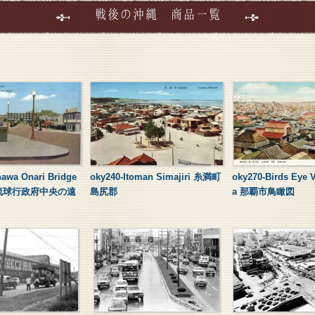
戦後の沖縄 商品一覧
nawa Onari Bridge
oky240-Itoman Simajiri 糸満町
oky270-Birds Eye 
琉球行政府中央の遠
島尻郡
a 那覇市鳥瞰図