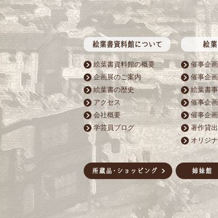
絵葉書資料館の概要
催事企画
企画展のご案内
催事企画
絵葉書の歴史
絵葉書事
アクセス
催事企画
会社概要
催事企画
学芸員ブログ
著作貸出
オリジナ