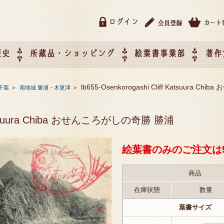
ログイン
歴史
所蔵品・ショッピング
絵葉書事業部
著作
所蔵品・ショッピング
ご利用ガイド
特定商取引法に基づく表記
催事企画展スケジュール
催事企画展レポート
絵葉書事業部・催事企画展
催事企画展開催ジャンルの
催事企画展お申し込み
オリジナル絵葉書 OEM（
lb655-Osenkorogashi Cliff Katsuura
千葉
>
南地域 勝浦・木更津
>
て
作）について
ff Katsuura Chiba おせんころがしの奇勝 勝浦
絵葉書のみのご注文は
商品
在庫状態
数量
葉書サイズ