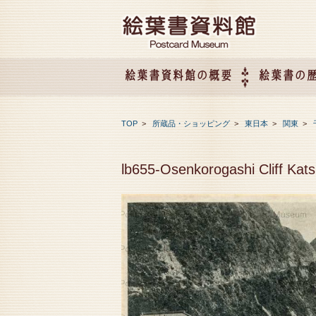
絵葉書資料館の概要
絵葉書の
絵葉書資料館の概要
企画展のご案内
アクセス
会社概要
TOP
>
所蔵品・ショッピング
>
東日本
>
関東
>
lb655-Osenkorogashi Cli