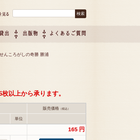
検索:
貸出
出版物
よくあるご質問
につい
ご紹介
企画制
 Chiba おせんころがしの奇勝 勝浦
5枚以上から承ります。
販売価格
（税込）
単位
165 円