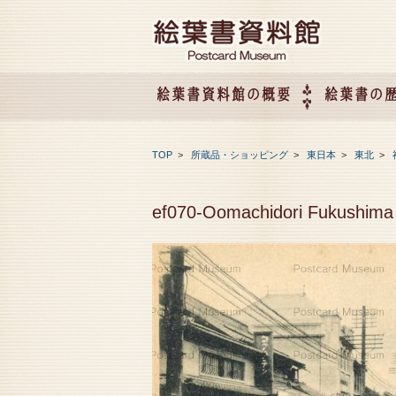
絵葉書資料館の概要
絵葉書の
絵葉書資料館の概要
企画展のご案内
アクセス
会社概要
TOP
>
所蔵品・ショッピング
>
東日本
>
東北
>
ef070-Oomachidori Fukus