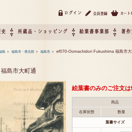
ログイン
歴史
所蔵品・ショッピング
絵葉書事業部
著作
所蔵品・ショッピング
ご利用ガイド
特定商取引法に基づく表記
催事企画展スケジュール
催事企画展レポート
絵葉書事業部・催事企画展
催事企画展開催ジャンルの
催事企画展お申し込み
オリジナル絵葉書 OEM（
ef070-Oomachidori Fukushima 福島
福島
>
福島市・県北部
>
福島市
>
て
作）について
hima 福島市大町通
絵葉書のみのご注文は
商品
在庫状態
数量
葉書サイズ