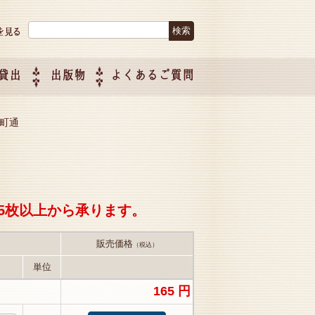
検索:
貸出
出版物
よくあるご質問
につい
ご紹介
企画制
市大町通
5枚以上から承ります。
販売価格
（税込）
単位
165 円