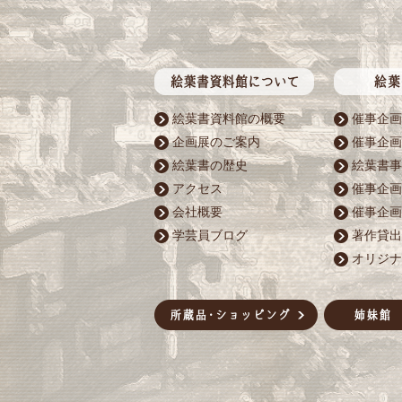
絵葉書資料館の概要
催事企画
企画展のご案内
催事企画
絵葉書の歴史
絵葉書事
アクセス
催事企画
会社概要
催事企画
学芸員ブログ
著作貸出
オリジナ