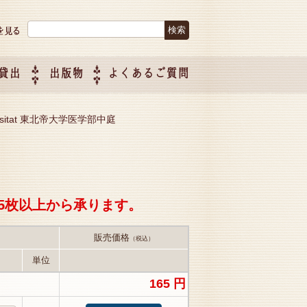
検索:
貸出
出版物
よくあるご質問
につい
ご紹介
企画制
iversitat 東北帝大学医学部中庭
5枚以上から承ります。
販売価格
（税込）
単位
165 円