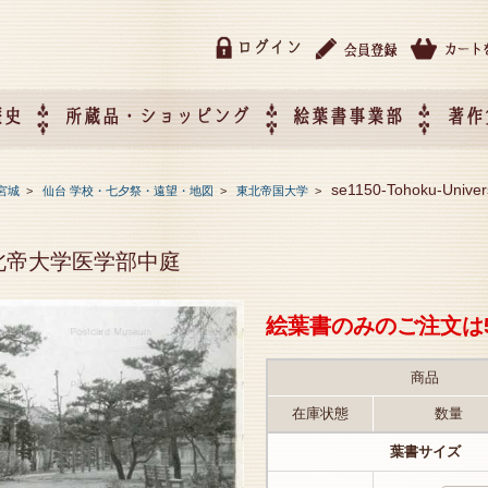
ログイン
歴史
所蔵品・ショッピング
絵葉書事業部
著作
所蔵品・ショッピング
ご利用ガイド
特定商取引法に基づく表記
催事企画展スケジュール
催事企画展レポート
絵葉書事業部・催事企画展
催事企画展開催ジャンルの
催事企画展お申し込み
オリジナル絵葉書 OEM（
se1150-Tohoku-Un
宮城
>
仙台 学校・七夕祭・遠望・地図
>
東北帝国大学
>
て
作）について
tat 東北帝大学医学部中庭
絵葉書のみのご注文は
商品
在庫状態
数量
葉書サイズ