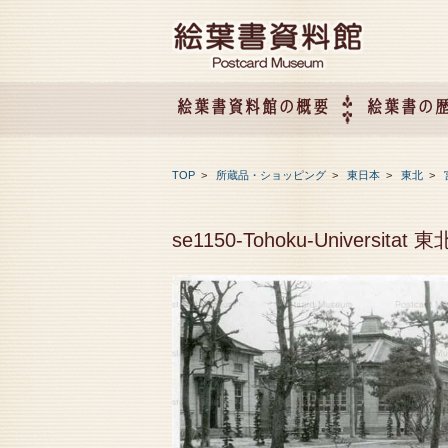
絵葉書資料館の概要
絵葉書の
絵葉書資料館の概要
企画展のご案内
アクセス
会社概要
TOP
>
所蔵品・ショッピング
>
東日本
>
東北
>
se1150-Tohoku-Universi