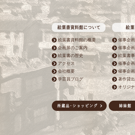
絵葉書資料館の概要
催事企画
企画展のご案内
催事企画
絵葉書の歴史
絵葉書事
アクセス
催事企画
会社概要
催事企画
学芸員ブログ
著作貸出
オリジナ