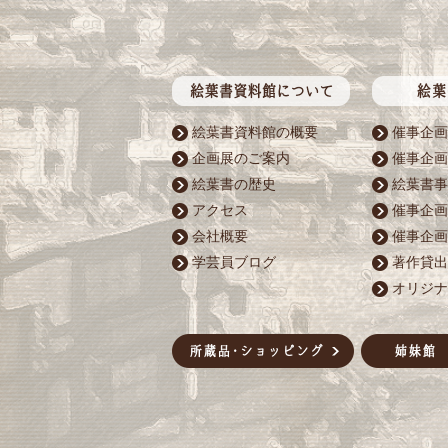
絵葉書資料館の概要
催事企画
企画展のご案内
催事企画
絵葉書の歴史
絵葉書事
アクセス
催事企画
会社概要
催事企画
学芸員ブログ
著作貸出
オリジナ