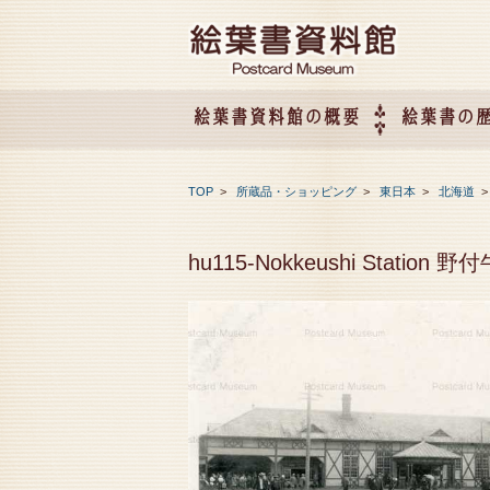
絵葉書資料館の概要
絵葉書の
絵葉書資料館の概要
企画展のご案内
アクセス
会社概要
TOP
>
所蔵品・ショッピング
>
東日本
>
北海道
hu115-Nokkeushi Station