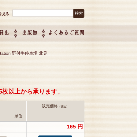
検索:
貸出
出版物
よくあるご質問
につい
ご紹介
企画制
i Station 野付牛停車場 北見
5枚以上から承ります。
販売価格
（税込）
単位
165 円