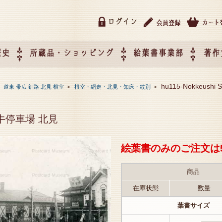
ログイン
歴史
所蔵品・ショッピング
絵葉書事業部
著作
所蔵品・ショッピング
ご利用ガイド
特定商取引法に基づく表記
催事企画展スケジュール
催事企画展レポート
絵葉書事業部・催事企画展
催事企画展開催ジャンルの
催事企画展お申し込み
オリジナル絵葉書 OEM（
hu115-Nokkeush
>
道東 帯広 釧路 北見 根室
>
根室・網走・北見・知床・紋別
>
て
作）について
 野付牛停車場 北見
絵葉書のみのご注文は
商品
在庫状態
数量
葉書サイズ