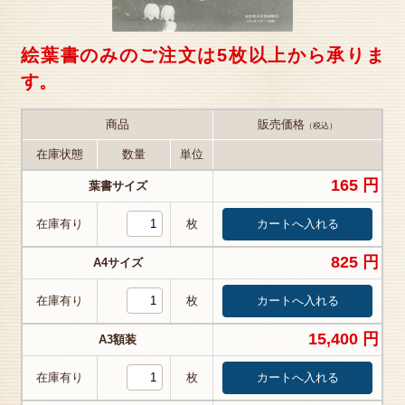
絵葉書のみのご注文は5枚以上から承りま
す。
商品
販売価格
（税込）
在庫状態
数量
単位
165 円
葉書サイズ
在庫有り
枚
825 円
A4サイズ
在庫有り
枚
15,400 円
A3額装
在庫有り
枚