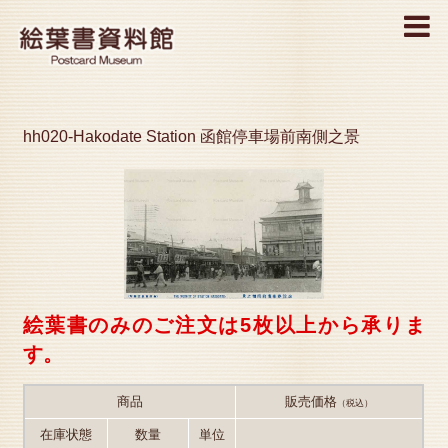
MENU
hh020-Hakodate Station 函館停車場前南側之景
絵葉書のみのご注文は5枚以上から承りま
す。
商品
販売価格
（税込）
在庫状態
数量
単位