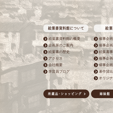
絵葉書資料館の概要
催事企画
企画展のご案内
催事企画
絵葉書の歴史
絵葉書事
アクセス
催事企画
会社概要
催事企画
学芸員ブログ
著作貸出
オリジナ