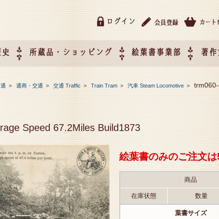
ログイン
歴史
所蔵品・ショッピング
絵葉書事業部
著作
所蔵品・ショッピング
ご利用ガイド
特定商取引法に基づく表記
催事企画展スケジュール
催事企画展レポート
絵葉書事業部・催事企画展
催事企画展開催ジャンルの
催事企画展お申し込み
オリジナル絵葉書 OEM（
trm060-
交通
>
通商・交通
>
交通 Traffic
>
Train Tram
>
汽車 Steam Locomotive
>
て
作）について
erage Speed 67.2Miles Build1873
絵葉書のみのご注文は
商品
在庫状態
数量
葉書サイズ