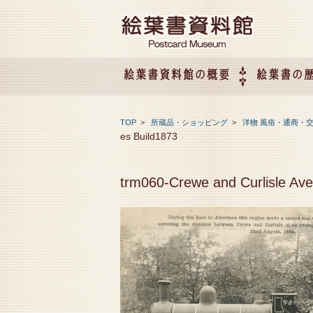
絵葉書資料館の概要
絵葉書の
絵葉書資料館の概要
企画展のご案内
アクセス
会社概要
TOP
>
所蔵品・ショッピング
>
洋物 風俗・通商・
es Build1873
trm060-Crewe and Curlisle Av