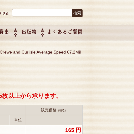
検索:
貸出
出版物
よくあるご質問
につい
ご紹介
企画制
Crewe and Curlisle Average Speed 67.2Mil
5枚以上から承ります。
販売価格
（税込）
単位
165 円