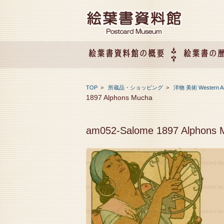
絵葉書資料館の概要
絵葉書の
絵葉書資料館の概要
企画展のご案内
アクセス
会社概要
TOP
>
所蔵品・ショッピング
>
洋物 美術 Western A
1897 Alphons Mucha
am052-Salome 1897 Alphons 