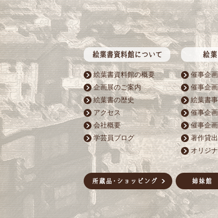
絵葉書資料館の概要
催事企画
企画展のご案内
催事企画
絵葉書の歴史
絵葉書事
アクセス
催事企画
会社概要
催事企画
学芸員ブログ
著作貸出
オリジナ