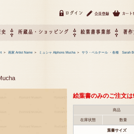
ログイン
歴史
所蔵品・ショッピング
絵葉書事業部
著作
所蔵品・ショッピング
ご利用ガイド
特定商取引法に基づく表記
催事企画展スケジュール
催事企画展レポート
絵葉書事業部・催事企画展
催事企画展開催ジャンルの
催事企画展お申し込み
オリジナル絵葉書 OEM（
rt
>
画家 Artist Name
>
ミュシャ Alphons Mucha
>
サラ・ベルナール ・各種 Sarah Bern
て
作）について
Mucha
絵葉書のみのご注文は
商品
在庫状態
数量
葉書サイズ