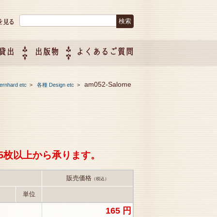
検索:
貸出
出版物
よくあるご質問
につい
ご紹介
企画制
am052-Salome
hard etc
>
各種 Design etc
>
5枚以上から承ります。
販売価格
（税込）
単位
165 円