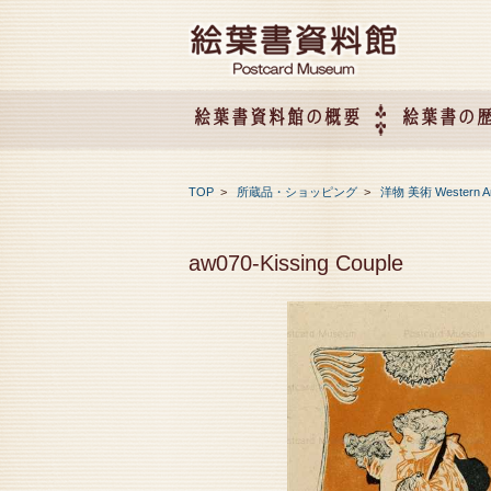
絵葉書資料館の概要
絵葉書の
絵葉書資料館の概要
企画展のご案内
アクセス
会社概要
TOP
>
所蔵品・ショッピング
>
洋物 美術 Western A
aw070-Kissing Couple