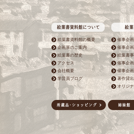
絵葉書資料館の概要
催事企画
企画展のご案内
催事企画
絵葉書の歴史
絵葉書事
アクセス
催事企画
会社概要
催事企画
学芸員ブログ
著作貸出
オリジナ