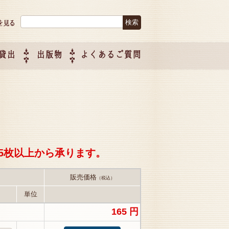
検索:
貸出
出版物
よくあるご質問
につい
ご紹介
企画制
5枚以上から承ります。
販売価格
（税込）
単位
165 円