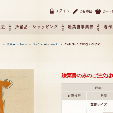
ログイン
歴史
所蔵品・ショッピング
絵葉書事業部
著作
所蔵品・ショッピング
ご利用ガイド
特定商取引法に基づく表記
催事企画展スケジュール
催事企画展レポート
絵葉書事業部・催事企画展
催事企画展開催ジャンルの
催事企画展お申し込み
オリジナル絵葉書 OEM（
aw070-Kissing Couple
rt
>
画家 Artist Name
>
S～Z
>
Alice Wanke
>
て
作）について
絵葉書のみのご注文は
商品
在庫状態
数量
葉書サイズ