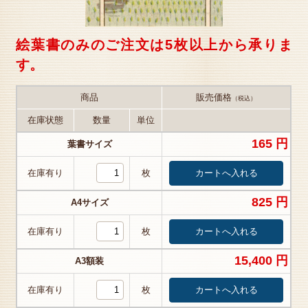
絵葉書のみのご注文は5枚以上から承りま
す。
商品
販売価格
（税込）
在庫状態
数量
単位
165 円
葉書サイズ
在庫有り
枚
825 円
A4サイズ
在庫有り
枚
15,400 円
A3額装
在庫有り
枚