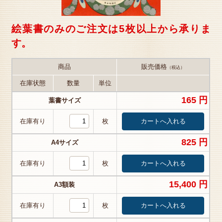
絵葉書のみのご注文は5枚以上から承りま
す。
商品
販売価格
（税込）
在庫状態
数量
単位
165 円
葉書サイズ
在庫有り
枚
825 円
A4サイズ
在庫有り
枚
15,400 円
A3額装
在庫有り
枚