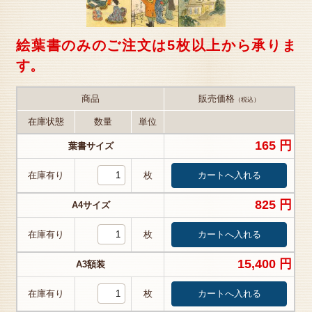
絵葉書のみのご注文は5枚以上から承りま
す。
商品
販売価格
（税込）
在庫状態
数量
単位
165 円
葉書サイズ
在庫有り
枚
825 円
A4サイズ
在庫有り
枚
15,400 円
A3額装
在庫有り
枚