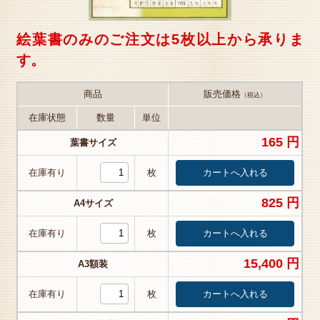
絵葉書のみのご注文は5枚以上から承りま
す。
商品
販売価格
（税込）
在庫状態
数量
単位
165 円
葉書サイズ
在庫有り
枚
825 円
A4サイズ
在庫有り
枚
15,400 円
A3額装
在庫有り
枚