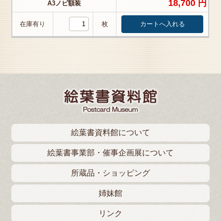
18,700 円
A3ノビ額装
在庫有り
枚
絵葉書資料館について
絵葉書事業部・催事企画展について
所蔵品・ショッピング
姉妹館
リンク