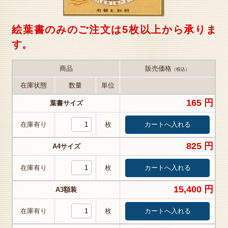
絵葉書のみのご注文は5枚以上から承りま
す。
商品
販売価格
（税込）
在庫状態
数量
単位
165 円
葉書サイズ
在庫有り
枚
825 円
A4サイズ
在庫有り
枚
15,400 円
A3額装
在庫有り
枚