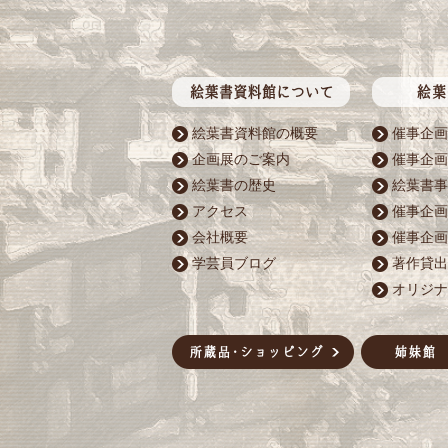
絵葉書資料館の概要
催事企画
企画展のご案内
催事企画
絵葉書の歴史
絵葉書事
アクセス
催事企画
会社概要
催事企画
学芸員ブログ
著作貸出
オリジナ