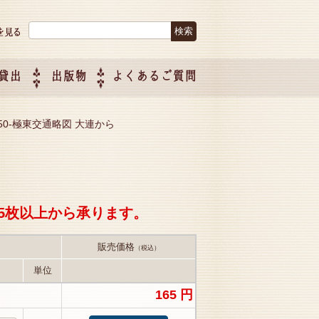
検索:
貸出
出版物
よくあるご質問
につい
ご紹介
企画制
050-極東交通略図 大連から
5枚以上から承ります。
販売価格
（税込）
単位
165 円