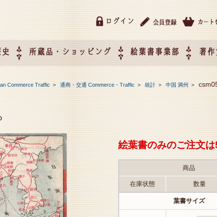
ログイン
歴史
所蔵品・ショッピング
絵葉書事業部
著作
所蔵品・ショッピング
ご利用ガイド
特定商取引法に基づく表記
催事企画展スケジュール
催事企画展レポート
絵葉書事業部・催事企画展
催事企画展開催ジャンルの
催事企画展お申し込み
オリジナル絵葉書 OEM（
csm
Commerce Traffic
>
通商・交通 Commerce・Traffic
>
統計
>
中国 満州
>
て
作）について
ら
絵葉書のみのご注文は
商品
在庫状態
数量
葉書サイズ