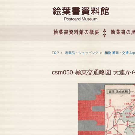
絵葉書資料館の概要
絵葉書の
絵葉書資料館の概要
企画展のご案内
アクセス
会社概要
TOP
>
所蔵品・ショッピング
>
和物 通商・交通 Japan 
csm050-極東交通略図 大連か