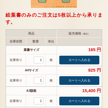
絵葉書のみのご注文は5枚以上から承りま
す。
商品
販売価格
（税込）
在庫状態
数量
単位
165 円
葉書サイズ
在庫有り
枚
825 円
A4サイズ
在庫有り
枚
15,400 円
A3額装
在庫有り
枚