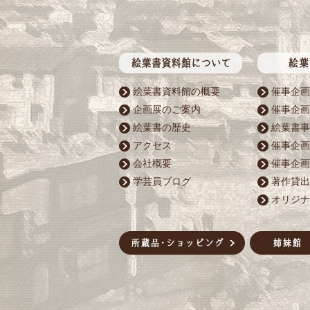
絵葉書資料館の概要
催事企画
企画展のご案内
催事企画
絵葉書の歴史
絵葉書事
アクセス
催事企画
会社概要
催事企画
学芸員ブログ
著作貸出
オリジナ