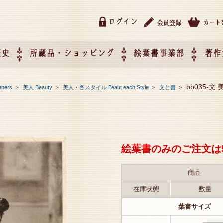
ログイン
歴史
所蔵品・ショッピング
絵葉書事業部
著作
所蔵品・ショッピング
ご利用ガイド
特定商取引法に基づく表記
催事企画展スケジュール
催事企画展レポート
絵葉書事業部・催事企画展
催事企画展開催ジャンルの
催事企画展お申し込み
オリジナル絵葉書 OEM（
bb035-文 
nners
>
美人 Beauty
>
美人・各スタイル Beaut each Style
>
文と書
>
て
作）について
絵葉書のみのご注文は
商品
在庫状態
数量
葉書サイズ