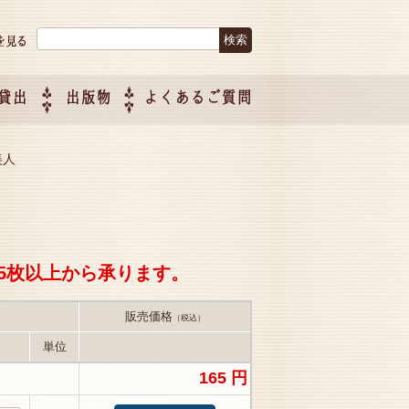
検索:
貸出
出版物
よくあるご質問
につい
ご紹介
企画制
美人
5枚以上から承ります。
販売価格
（税込）
単位
165 円