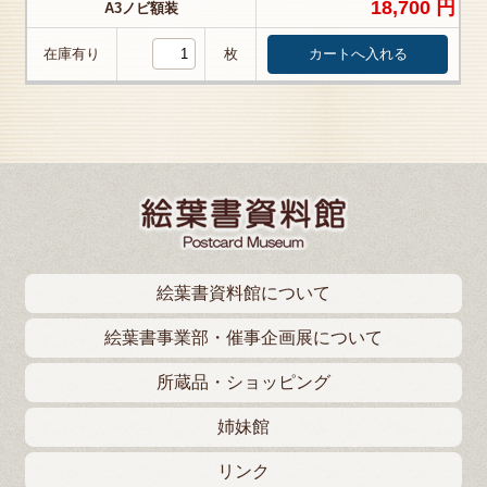
18,700 円
A3ノビ額装
在庫有り
枚
絵葉書資料館について
絵葉書事業部・催事企画展について
所蔵品・ショッピング
姉妹館
リンク