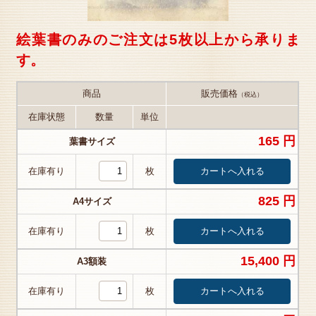
絵葉書のみのご注文は5枚以上から承りま
す。
商品
販売価格
（税込）
在庫状態
数量
単位
165 円
葉書サイズ
在庫有り
枚
825 円
A4サイズ
在庫有り
枚
15,400 円
A3額装
在庫有り
枚