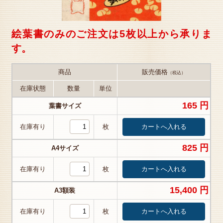
絵葉書のみのご注文は5枚以上から承りま
す。
商品
販売価格
（税込）
在庫状態
数量
単位
165 円
葉書サイズ
在庫有り
枚
825 円
A4サイズ
在庫有り
枚
15,400 円
A3額装
在庫有り
枚