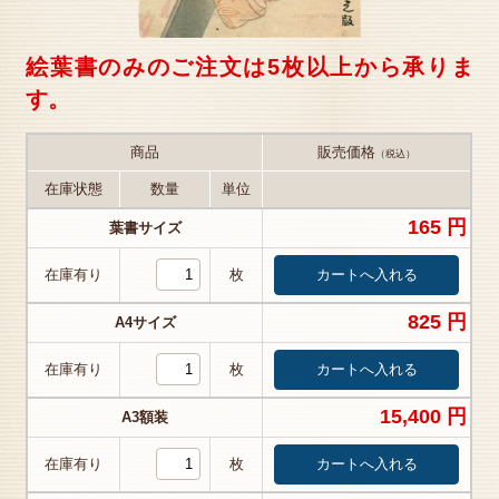
絵葉書のみのご注文は5枚以上から承りま
す。
商品
販売価格
（税込）
在庫状態
数量
単位
165 円
葉書サイズ
在庫有り
枚
825 円
A4サイズ
在庫有り
枚
15,400 円
A3額装
在庫有り
枚