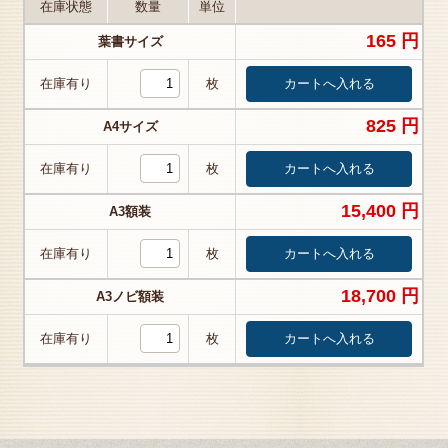
在庫状態
数量
単位
165 円
葉書サイズ
在庫有り
枚
825 円
A4サイズ
在庫有り
枚
15,400 円
A3額装
在庫有り
枚
18,700 円
A3ノビ額装
在庫有り
枚