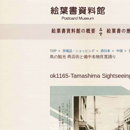
絵葉書資料館の概要
絵葉書の
絵葉書資料館の概要
企画展のご案内
アクセス
会社概要
TOP
>
所蔵品・ショッピング
>
西日本
>
中国
>
島の観光 商店街と備中名物良寛踊り
ok1165-Tamashima Sights