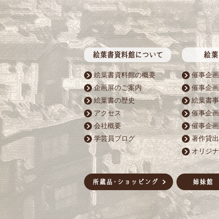
絵葉書資料館の概要
催事企画
企画展のご案内
催事企画
絵葉書の歴史
絵葉書事
アクセス
催事企画
会社概要
催事企画
学芸員ブログ
著作貸出
オリジナ