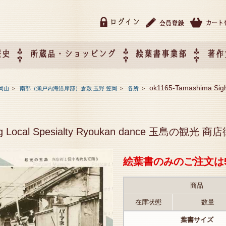
ログイン
歴史
所蔵品・ショッピング
絵葉書事業部
著作
所蔵品・ショッピング
ご利用ガイド
特定商取引法に基づく表記
催事企画展スケジュール
催事企画展レポート
絵葉書事業部・催事企画展
催事企画展開催ジャンルの
催事企画展お申し込み
オリジナル絵葉書 OEM（
ok1165-Tamashima Sigh
岡山
>
南部（瀬戸内海沿岸部）倉敷 玉野 笠岡
>
各所
>
て
作）について
eeing Local Spesialty Ryoukan dance 玉
絵葉書のみのご注文は
商品
在庫状態
数量
葉書サイズ