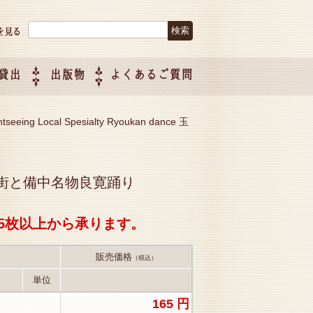
検索:
貸出
出版物
よくあるご質問
につい
ご紹介
企画制
tseeing Local Spesialty Ryoukan dance 玉
島の観光 商店街と備中名物良寛踊り
5枚以上から承ります。
販売価格
（税込）
単位
165 円