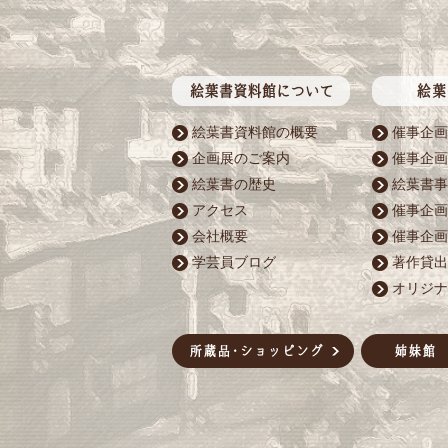
絵葉書資料館の概要
催事企画
企画展のご案内
催事企画
絵葉書の歴史
絵葉書事
アクセス
催事企画
会社概要
催事企画
学芸員ブログ
著作貸出
オリジナ