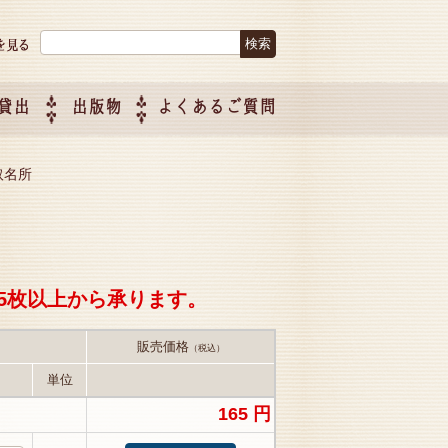
検索:
貸出
出版物
よくあるご質問
につい
ご紹介
企画制
鳥取名所
5枚以上から承ります。
販売価格
（税込）
単位
165 円