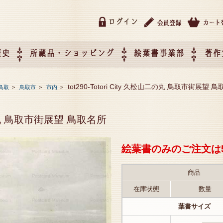
ログイン
歴史
所蔵品・ショッピング
絵葉書事業部
著作
所蔵品・ショッピング
ご利用ガイド
特定商取引法に基づく表記
催事企画展スケジュール
催事企画展レポート
絵葉書事業部・催事企画展
催事企画展開催ジャンルの
催事企画展お申し込み
オリジナル絵葉書 OEM（
tot290-Totori City 久松山二の丸 鳥取市街展望 
鳥取
>
鳥取市
>
市内
>
て
作）について
松山二の丸 鳥取市街展望 鳥取名所
絵葉書のみのご注文は
商品
在庫状態
数量
葉書サイズ