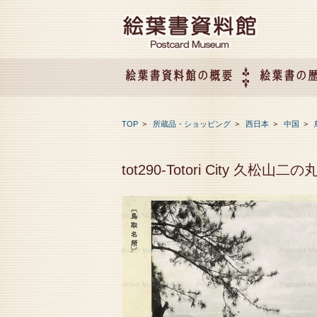
絵葉書資料館の概要
絵葉書の
絵葉書資料館の概要
企画展のご案内
アクセス
会社概要
TOP
>
所蔵品・ショッピング
>
西日本
>
中国
>
tot290-Totori City 久