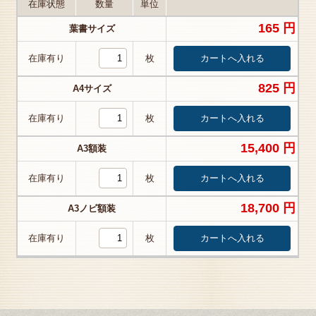
在庫状態
数量
単位
165 円
葉書サイズ
在庫有り
枚
825 円
A4サイズ
在庫有り
枚
15,400 円
A3額装
在庫有り
枚
18,700 円
A3ノビ額装
在庫有り
枚