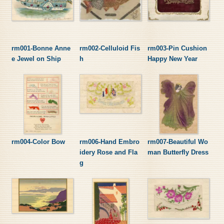
rm001-Bonne Anne
rm002-Celluloid Fis
rm003-Pin Cushion
e Jewel on Ship
h
Happy New Year
rm004-Color Bow
rm006-Hand Embro
rm007-Beautiful Wo
idery Rose and Fla
man Butterfly Dress
g