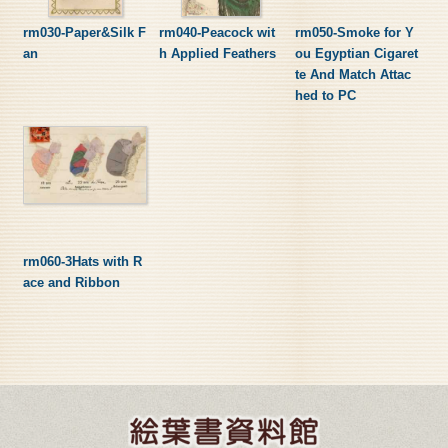
rm030-Paper&Silk F
rm040-Peacock wit
rm050-Smoke for Y
an
h Applied Feathers
ou Egyptian Cigaret
te And Match Attac
hed to PC
rm060-3Hats with R
ace and Ribbon