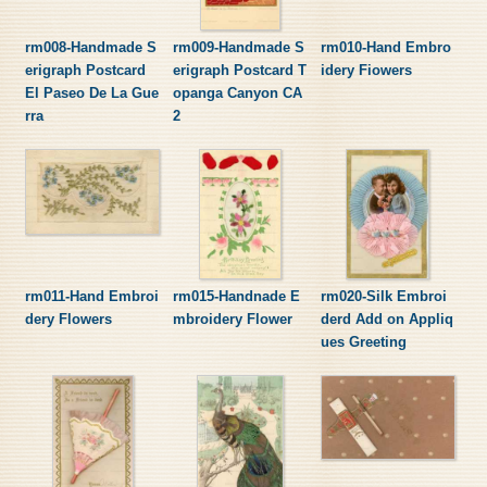
rm008-Handmade S
rm009-Handmade S
rm010-Hand Embro
erigraph Postcard
erigraph Postcard T
idery Fiowers
El Paseo De La Gue
opanga Canyon CA
rra
2
rm011-Hand Embroi
rm015-Handnade E
rm020-Silk Embroi
dery Flowers
mbroidery Flower
derd Add on Appliq
ues Greeting