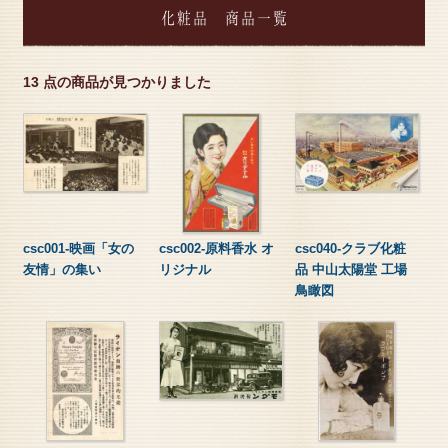
化粧品 商品一覧
13 点の商品が見つかりました
csc001-映画「女の
csc002-原料香水 オ
csc040-クラブ化粧
友情」の集い
リジナル
品 中山太陽堂 工場
鳥瞰図