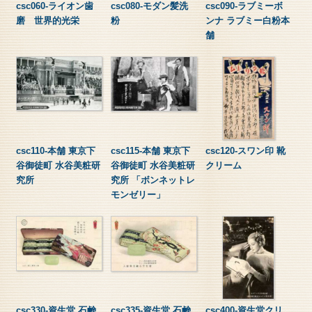
csc060-ライオン歯
csc080-モダン髪洗
csc090-ラブミーボ
磨 世界的光栄
粉
ンナ ラブミー白粉本
舗
csc110-本舗 東京下
csc115-本舗 東京下
csc120-スワン印 靴
谷御徒町 水谷美粧研
谷御徒町 水谷美粧研
クリーム
究所
究所 「ボンネットレ
モンゼリー」
csc330-資生堂 石鹸
csc335-資生堂 石鹸
csc400-資生堂クリ