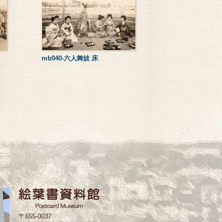
mb040-六人舞妓 床
〒655-0037