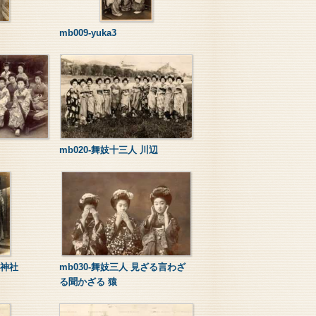
mb009-yuka3
mb020-舞妓十三人 川辺
 神社
mb030-舞妓三人 見ざる言わざ
る聞かざる 猿