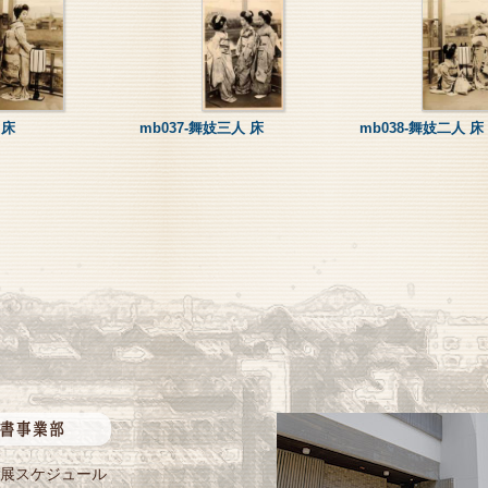
 床
mb037-舞妓三人 床
mb038-舞妓二人 床
展スケジュール