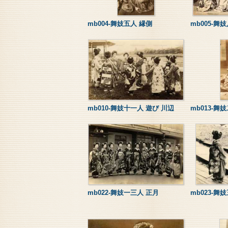
mb004-舞妓五人 縁側
mb005-舞
mb010-舞妓十一人 遊び 川辺
mb013-舞
mb022-舞妓一三人 正月
mb023-舞