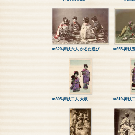
m620-舞妓六人 かるた遊び
m655-舞妓
m805-舞妓二人 太鼓
m810-舞妓