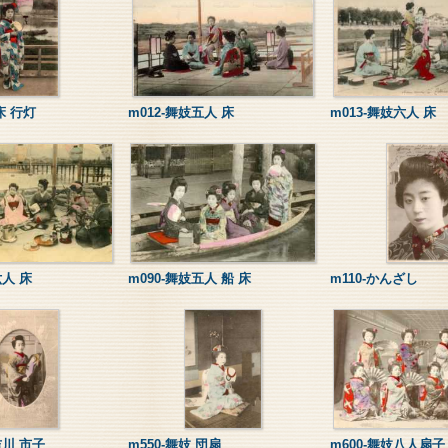
床 行灯
m012-舞妓五人 床
m013-舞妓六人 床
六人 床
m090-舞妓五人 船 床
m110-かんざし
吉川 市子
m550-舞妓 団扇
m600-舞妓八人扇子