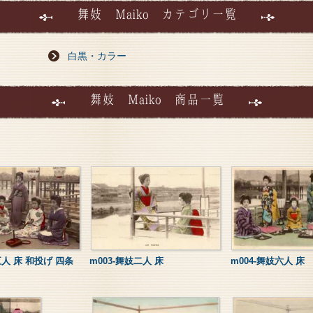
舞妓 Maiko カテゴリ一覧
白黒・カラー
舞妓 Maiko 商品一覧
五人 床 和投げ 四条
m003-舞妓二人 床
m004-舞妓六人 床