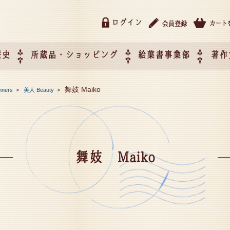
ログイン
歴史
所蔵品・ショッピング
絵葉書事業部
著作
所蔵品・ショッピング
ご利用ガイド
特定商取引法に基づく表記
催事企画展スケジュール
催事企画展レポート
絵葉書事業部・催事企画展
催事企画展開催ジャンルの
催事企画展お申し込み
オリジナル絵葉書 OEM（
舞妓 Maiko
nners
>
美人 Beauty
>
て
作）について
舞妓 Maiko