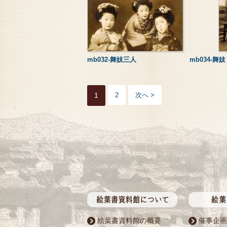
mb032-舞妓三人
mb034-舞妓
1
2
次へ >
絵葉書資料館の概要
催事企画