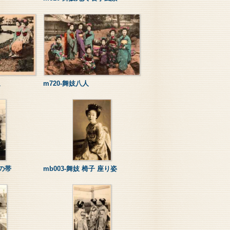
辺
m720-舞妓八人
りの帯
mb003-舞妓 椅子 座り姿