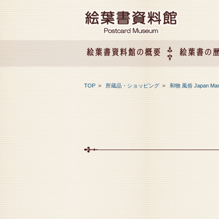
絵葉書資料館の概要
絵葉書の
絵葉書資料館の概要
企画展のご案内
アクセス
会社概要
TOP
>
所蔵品・ショッピング
>
和物 風俗 Japan Ma