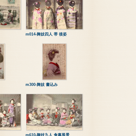
m014-舞妓四人 帯 後姿
m300-舞妓 書込み
m610-舞妓九人 食事風景