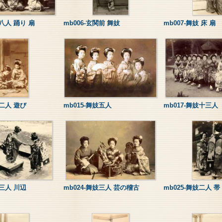
妓八人 踊り 扇
mb006-玄関前 舞妓
mb007-舞妓 床 扇
妓二人 遊び
mb015-舞妓五人
mb017-舞妓十三人
妓三人 川辺
mb024-舞妓三人 芸の稽古
mb025-舞妓二人 帯