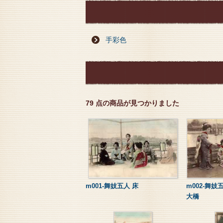
手彩色
79 点の商品が見つかりました
m001-舞妓五人 床
m002-舞妓
大橋