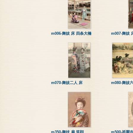
m006-舞妓 床 四条大橋
m007-舞妓 
m070-舞妓二人 床
m080-舞妓
m350-舞妓 扇 笑顔
m500-祇園