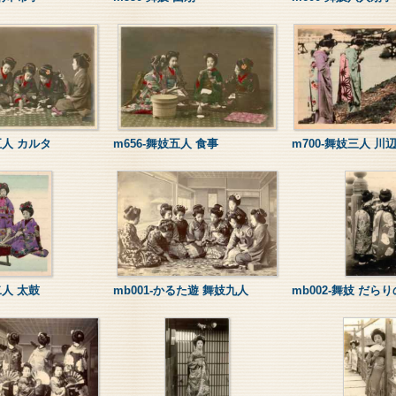
五人 カルタ
m656-舞妓五人 食事
m700-舞妓三人 川
二人 太鼓
mb001-かるた遊 舞妓九人
mb002-舞妓 だら